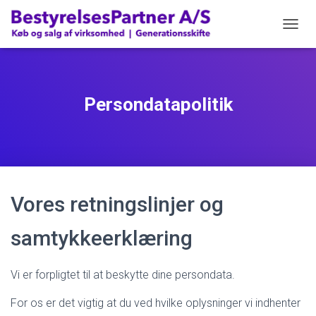
S
K
I
F
T
Persondatapolitik
N
A
V
I
G
A
T
I
Vores retningslinjer og
O
N
samtykkeerklæring
Vi er forpligtet til at beskytte dine persondata.
For os er det vigtig at du ved hvilke oplysninger vi indhenter