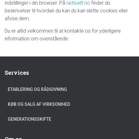
indstillinger i din browser. På
nettvett.no
finder du
beskrivelser til hvordan du kan du kan slette cookies eller
afvise dem.
Du er altid velkommen til at kontakte os for yderligere
information om ovenstående.
Services
ETABLERING OG RÅDGIVNING
KØB OG SALG AF VIRKSOMHED
GENERATIONSSKIFTE